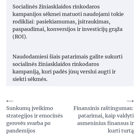
Socialinės žiniasklaidos rinkodaros
kampanijos sėkmei matuoti naudojami tokie
rodikliai: pasiekiamumas, įsitraukimas,
paspaudimai, konversijos ir investicijų grąža
(ROI).
Naudodamiesi šiais patarimais galite sukurti
socialinės žiniasklaidos rinkodaros
kampaniją, kuri padės jūsų verslui augti ir
siekti sėkmės.
Navigacija
⟵
⟶
Sunkumų įveikimo
Finansinis raštingumas:
tarp
strategijos ir emocinės
patarimai, kaip valdyti
įrašų
gerovės svarba po
asmeninius finansus ir
pandemijos
kurti turtą