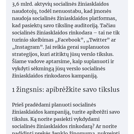
3,6 mlrd. aktyvių socialinės žiniasklaidos
naudotojų, todėl nenuostabu, kad įmonės
naudoja socialinės žiniasklaidos platformas,
kad pasiektų savo tikslinę auditoriją. Tačiau
socialinės žiniasklaidos rinkodara – tai ne tik
turinio skelbimas „Facebook”, „Twitter” ar
„Instagram”. Jai reikia gerai suplanuotos
strategijos, kuri atitiktų jūsų verslo tikslus.
Šiame vadove aptarsime, kaip suplanuoti ir
vykdyti sėkmingą jūsų verslo socialinės
žiniasklaidos rinkodaros kampaniją.
1 žingsnis: apibrėžkite savo tikslus
Prieš pradėdami planuoti socialinės
žiniasklaidos kampaniją, turite apibrėžti savo
tikslus. Ką norite pasiekti vykdydami
socialinės žiniasklaidos rinkodarą? Ar norite
padidinti prekės ženklo žinomumą, nukreipti