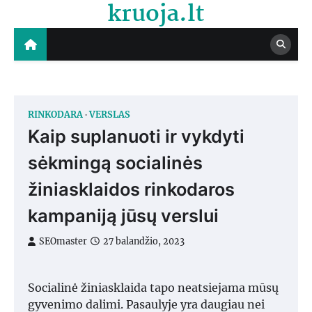
kruoja.lt
Skip
to
content
RINKODARA
VERSLAS
Kaip suplanuoti ir vykdyti
sėkmingą socialinės
žiniasklaidos rinkodaros
kampaniją jūsų verslui
SEOmaster
27 balandžio, 2023
Socialinė žiniasklaida tapo neatsiejama mūsų
gyvenimo dalimi. Pasaulyje yra daugiau nei