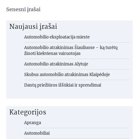
Navigacija
Senesni įrašai
tarp
Naujausi įrašai
įrašų
Automobilio eksploatacija mieste
Automobilio atrakinimas Šiauliuose – ką turėtų
žinoti kiekvienas vairuotojas
Automobilio atrakinimas Alytuje
Skubus automobilio atrakinimas Klaipėdoje
Dantų priežiūros iššūkiai ir sprendimai
Kategorijos
Apranga
Automobiliai