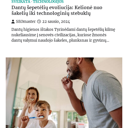
SVEIKATA
TECHNOLOGIJOS
Dantų šepetėlių evoliucija: Kelionė nuo
šakelių iki technologinių stebuklų
SEOmaster
22 sausio, 2024
Dantų higienos ištakos Tyrinėdami dantų šepetėlių kilmę
nukeliausime į senovės civilizacijas, kuriose žmonės
dantų valymui naudojo šakeles, plunksnas ir gyvūnų…