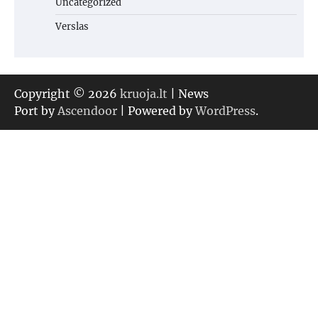
Uncategorized
Verslas
Copyright © 2026
kruoja.lt
| News
Port by
Ascendoor
| Powered by
WordPress
.