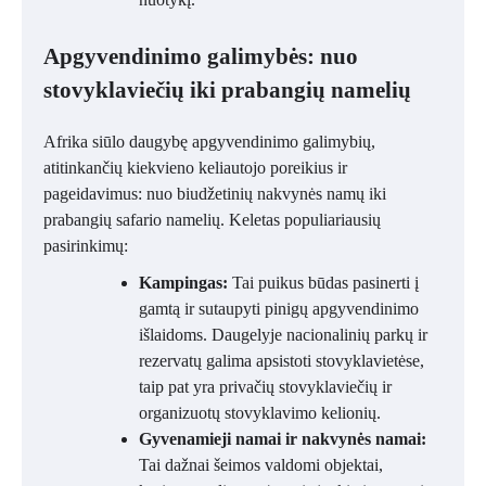
Apgyvendinimo galimybės: nuo
stovyklaviečių iki prabangių namelių
Afrika siūlo daugybę apgyvendinimo galimybių,
atitinkančių kiekvieno keliautojo poreikius ir
pageidavimus: nuo biudžetinių nakvynės namų iki
prabangių safario namelių. Keletas populiariausių
pasirinkimų:
Kampingas:
Tai puikus būdas pasinerti į
gamtą ir sutaupyti pinigų apgyvendinimo
išlaidoms. Daugelyje nacionalinių parkų ir
rezervatų galima apsistoti stovyklavietėse,
taip pat yra privačių stovyklaviečių ir
organizuotų stovyklavimo kelionių.
Gyvenamieji namai ir nakvynės namai:
Tai dažnai šeimos valdomi objektai,