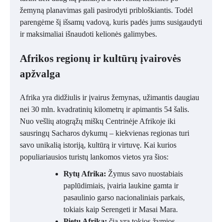
žemyną planavimas gali pasirodyti pribloškiantis. Todėl
parengėme šį išsamų vadovą, kuris padės jums susigaudyti
ir maksimaliai išnaudoti kelionės galimybes.
Afrikos regionų ir kultūrų įvairovės
apžvalga
Afrika yra didžiulis ir įvairus žemynas, užimantis daugiau
nei 30 mln. kvadratinių kilometrų ir apimantis 54 šalis.
Nuo vešlių atogrąžų miškų Centrinėje Afrikoje iki
sausringų Sacharos dykumų – kiekvienas regionas turi
savo unikalią istoriją, kultūrą ir virtuvę. Kai kurios
populiariausios turistų lankomos vietos yra šios:
Rytų Afrika:
Žymus savo nuostabiais
paplūdimiais, įvairia laukine gamta ir
pasaulinio garso nacionaliniais parkais,
tokiais kaip Serengeti ir Masai Mara.
Pietų Afrika:
čia yra tokios žymios