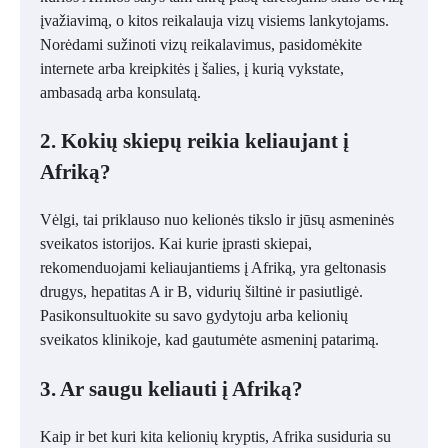
įvažiavimą, o kitos reikalauja vizų visiems lankytojams.
Norėdami sužinoti vizų reikalavimus, pasidomėkite
internete arba kreipkitės į šalies, į kurią vykstate,
ambasadą arba konsulatą.
2. Kokių skiepų reikia keliaujant į
Afriką?
Vėlgi, tai priklauso nuo kelionės tikslo ir jūsų asmeninės
sveikatos istorijos. Kai kurie įprasti skiepai,
rekomenduojami keliaujantiems į Afriką, yra geltonasis
drugys, hepatitas A ir B, vidurių šiltinė ir pasiutligė.
Pasikonsultuokite su savo gydytoju arba kelionių
sveikatos klinikoje, kad gautumėte asmeninį patarimą.
3. Ar saugu keliauti į Afriką?
Kaip ir bet kuri kita kelionių kryptis, Afrika susiduria su