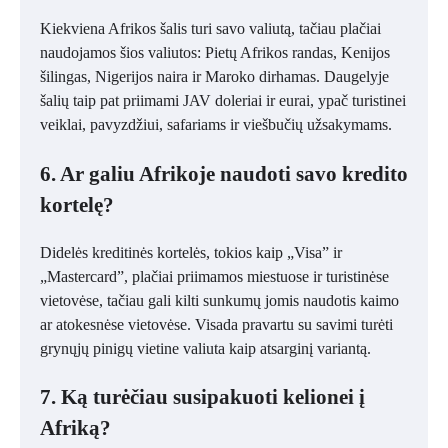
Kiekviena Afrikos šalis turi savo valiutą, tačiau plačiai
naudojamos šios valiutos: Pietų Afrikos randas, Kenijos
šilingas, Nigerijos naira ir Maroko dirhamas. Daugelyje
šalių taip pat priimami JAV doleriai ir eurai, ypač turistinei
veiklai, pavyzdžiui, safariams ir viešbučių užsakymams.
6. Ar galiu Afrikoje naudoti savo kredito
kortelę?
Didelės kreditinės kortelės, tokios kaip „Visa” ir
„Mastercard”, plačiai priimamos miestuose ir turistinėse
vietovėse, tačiau gali kilti sunkumų jomis naudotis kaimo
ar atokesnėse vietovėse. Visada pravartu su savimi turėti
grynųjų pinigų vietine valiuta kaip atsarginį variantą.
7. Ką turėčiau susipakuoti kelionei į
Afriką?