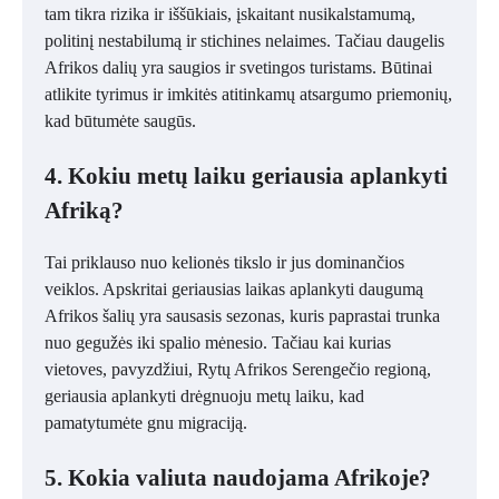
tam tikra rizika ir iššūkiais, įskaitant nusikalstamumą,
politinį nestabilumą ir stichines nelaimes. Tačiau daugelis
Afrikos dalių yra saugios ir svetingos turistams. Būtinai
atlikite tyrimus ir imkitės atitinkamų atsargumo priemonių,
kad būtumėte saugūs.
4. Kokiu metų laiku geriausia aplankyti
Afriką?
Tai priklauso nuo kelionės tikslo ir jus dominančios
veiklos. Apskritai geriausias laikas aplankyti daugumą
Afrikos šalių yra sausasis sezonas, kuris paprastai trunka
nuo gegužės iki spalio mėnesio. Tačiau kai kurias
vietoves, pavyzdžiui, Rytų Afrikos Serengečio regioną,
geriausia aplankyti drėgnuoju metų laiku, kad
pamatytumėte gnu migraciją.
5. Kokia valiuta naudojama Afrikoje?