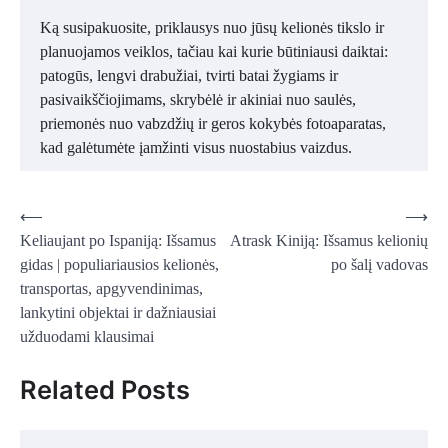
Ką susipakuosite, priklausys nuo jūsų kelionės tikslo ir
planuojamos veiklos, tačiau kai kurie būtiniausi daiktai:
patogūs, lengvi drabužiai, tvirti batai žygiams ir
pasivaikščiojimams, skrybėlė ir akiniai nuo saulės,
priemonės nuo vabzdžių ir geros kokybės fotoaparatas,
kad galėtumėte įamžinti visus nuostabius vaizdus.
Navigacija
⟵
⟶
Keliaujant po Ispaniją: Išsamus
Atrask Kiniją: Išsamus kelionių
tarp
gidas | populiariausios kelionės,
po šalį vadovas
įrašų
transportas, apgyvendinimas,
lankytini objektai ir dažniausiai
užduodami klausimai
Related Posts