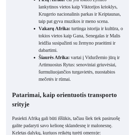
lankytinos vietos kaip Viktorijos krioklys,
Krugerio nacionalinis parkas ir Keiptaunas,
taip pat gyva muzikos ir meno scena.
Vakarų Afrika:
turtinga istorija ir kultūra, o
tokios vietos kaip Gana, Senegalas ir Malis
leidžia susipažinti su žemyno praeitimi ir
dabartimi.
Šiaurės Afrika:
vartai į Viduržemio jūrą ir
Artimuosius Rytus: senoviniai griuvėsiai,
šurmuliuojančios turgavietės, nuostabios
mečetės ir rūmai.
Patarimai, kaip orientuotis transporto
srityje
Pasiekti Afriką gali būti iššūkis, tačiau šiek tiek pasiruošę
galite padaryti savo kelionę sklandesnę ir malonesnę.
Keletas dalykų, kuriuos reikėtų turėti omenyje: