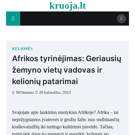
kruoja.lt
Skip
to
content
KELIONĖS
Afrikos tyrinėjimas: Geriausių
žemyno vietų vadovas ir
kelionių patarimai
SEOmaster
20 balandžio, 2023
Svajojate apie laukinius nuotykius Afrikoje? Afrika – tai
neprilygstamos įvairovės ir grožio šalis: nuo stulbinančių
kraštovaizdžių iki turtingo kultūrinio paveldo. Tačiau,
turint tiek daug ką pamatyti ir nuveikti, kelionės po