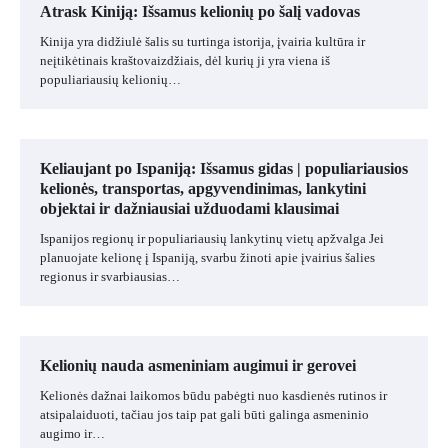
Atrask Kiniją: Išsamus kelionių po šalį vadovas
Kinija yra didžiulė šalis su turtinga istorija, įvairia kultūra ir
neįtikėtinais kraštovaizdžiais, dėl kurių ji yra viena iš
populiariausių kelionių…
Keliaujant po Ispaniją: Išsamus gidas | populiariausios
kelionės, transportas, apgyvendinimas, lankytini
objektai ir dažniausiai užduodami klausimai
Ispanijos regionų ir populiariausių lankytinų vietų apžvalga Jei
planuojate kelionę į Ispaniją, svarbu žinoti apie įvairius šalies
regionus ir svarbiausias…
Kelionių nauda asmeniniam augimui ir gerovei
Kelionės dažnai laikomos būdu pabėgti nuo kasdienės rutinos ir
atsipalaiduoti, tačiau jos taip pat gali būti galinga asmeninio
augimo ir…