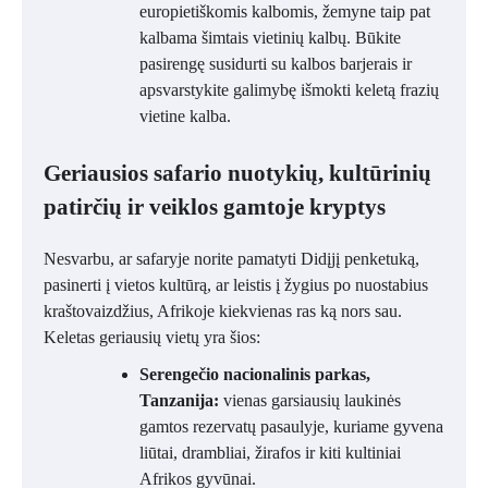
europietiškomis kalbomis, žemyne taip pat
kalbama šimtais vietinių kalbų. Būkite
pasirengę susidurti su kalbos barjerais ir
apsvarstykite galimybę išmokti keletą frazių
vietine kalba.
Geriausios safario nuotykių, kultūrinių
patirčių ir veiklos gamtoje kryptys
Nesvarbu, ar safaryje norite pamatyti Didįjį penketuką,
pasinerti į vietos kultūrą, ar leistis į žygius po nuostabius
kraštovaizdžius, Afrikoje kiekvienas ras ką nors sau.
Keletas geriausių vietų yra šios:
Serengečio nacionalinis parkas,
Tanzanija:
vienas garsiausių laukinės
gamtos rezervatų pasaulyje, kuriame gyvena
liūtai, drambliai, žirafos ir kiti kultiniai
Afrikos gyvūnai.