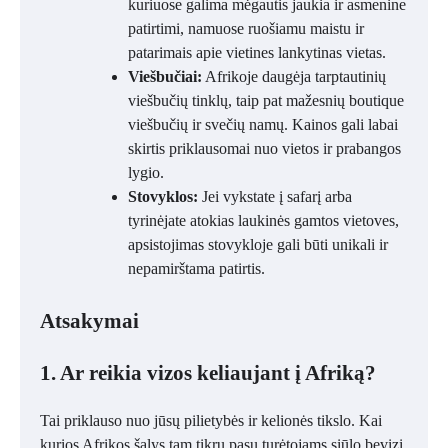
kuriuose galima mėgautis jaukia ir asmenine
patirtimi, namuose ruošiamu maistu ir
patarimais apie vietines lankytinas vietas.
Viešbučiai:
Afrikoje daugėja tarptautinių
viešbučių tinklų, taip pat mažesnių boutique
viešbučių ir svečių namų. Kainos gali labai
skirtis priklausomai nuo vietos ir prabangos
lygio.
Stovyklos:
Jei vykstate į safarį arba
tyrinėjate atokias laukinės gamtos vietoves,
apsistojimas stovykloje gali būti unikali ir
nepamirštama patirtis.
Atsakymai
1. Ar reikia vizos keliaujant į Afriką?
Tai priklauso nuo jūsų pilietybės ir kelionės tikslo. Kai
kurios Afrikos šalys tam tikrų pasų turėtojams siūlo bevizį