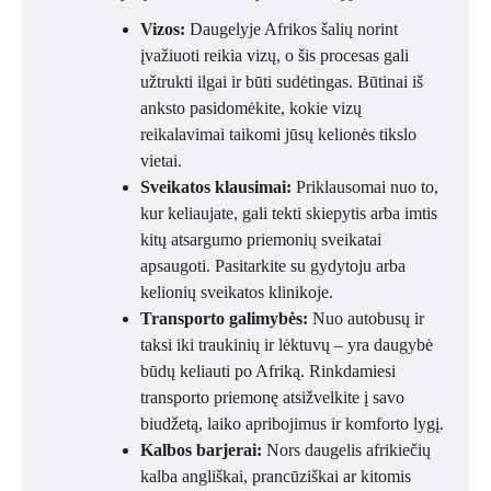
Vizos:
Daugelyje Afrikos šalių norint
įvažiuoti reikia vizų, o šis procesas gali
užtrukti ilgai ir būti sudėtingas. Būtinai iš
anksto pasidomėkite, kokie vizų
reikalavimai taikomi jūsų kelionės tikslo
vietai.
Sveikatos klausimai:
Priklausomai nuo to,
kur keliaujate, gali tekti skiepytis arba imtis
kitų atsargumo priemonių sveikatai
apsaugoti. Pasitarkite su gydytoju arba
kelionių sveikatos klinikoje.
Transporto galimybės:
Nuo autobusų ir
taksi iki traukinių ir lėktuvų – yra daugybė
būdų keliauti po Afriką. Rinkdamiesi
transporto priemonę atsižvelkite į savo
biudžetą, laiko apribojimus ir komforto lygį.
Kalbos barjerai:
Nors daugelis afrikiečių
kalba angliškai, prancūziškai ar kitomis