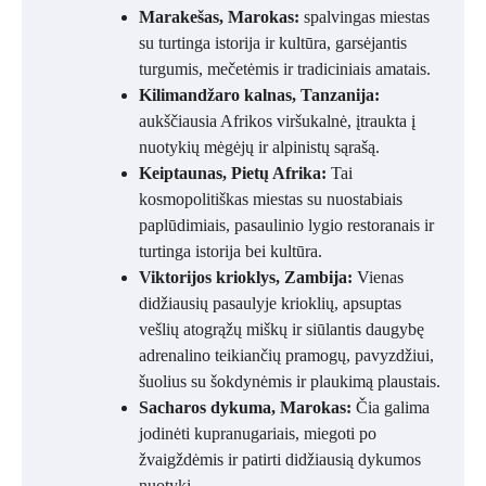
Marakešas, Marokas:
spalvingas miestas
su turtinga istorija ir kultūra, garsėjantis
turgumis, mečetėmis ir tradiciniais amatais.
Kilimandžaro kalnas, Tanzanija:
aukščiausia Afrikos viršukalnė, įtraukta į
nuotykių mėgėjų ir alpinistų sąrašą.
Keiptaunas, Pietų Afrika:
Tai
kosmopolitiškas miestas su nuostabiais
paplūdimiais, pasaulinio lygio restoranais ir
turtinga istorija bei kultūra.
Viktorijos krioklys, Zambija:
Vienas
didžiausių pasaulyje krioklių, apsuptas
vešlių atogrąžų miškų ir siūlantis daugybę
adrenalino teikiančių pramogų, pavyzdžiui,
šuolius su šokdynėmis ir plaukimą plaustais.
Sacharos dykuma, Marokas:
Čia galima
jodinėti kupranugariais, miegoti po
žvaigždėmis ir patirti didžiausią dykumos
nuotykį.