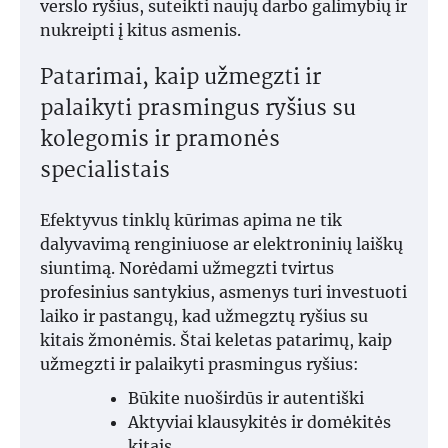
verslo ryšius, suteikti naujų darbo galimybių ir
nukreipti į kitus asmenis.
Patarimai, kaip užmegzti ir
palaikyti prasmingus ryšius su
kolegomis ir pramonės
specialistais
Efektyvus tinklų kūrimas apima ne tik
dalyvavimą renginiuose ar elektroninių laiškų
siuntimą. Norėdami užmegzti tvirtus
profesinius santykius, asmenys turi investuoti
laiko ir pastangų, kad užmegztų ryšius su
kitais žmonėmis. Štai keletas patarimų, kaip
užmegzti ir palaikyti prasmingus ryšius:
Būkite nuoširdūs ir autentiški
Aktyviai klausykitės ir domėkitės
kitais