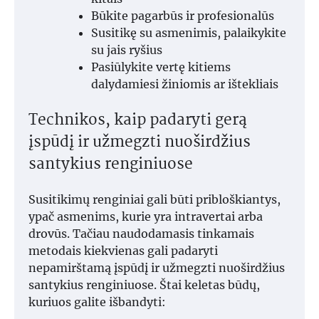
Būkite pagarbūs ir profesionalūs
Susitikę su asmenimis, palaikykite
su jais ryšius
Pasiūlykite vertę kitiems
dalydamiesi žiniomis ar ištekliais
Technikos, kaip padaryti gerą
įspūdį ir užmegzti nuoširdžius
santykius renginiuose
Susitikimų renginiai gali būti pribloškiantys,
ypač asmenims, kurie yra intravertai arba
drovūs. Tačiau naudodamasis tinkamais
metodais kiekvienas gali padaryti
nepamirštamą įspūdį ir užmegzti nuoširdžius
santykius renginiuose. Štai keletas būdų,
kuriuos galite išbandyti: