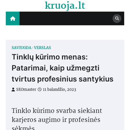
kruoja.lt
Skip
to
content
SAVIUGDA
VERSLAS
Tinklų kūrimo menas:
Patarimai, kaip užmegzti
tvirtus profesinius santykius
SEOmaster
11 balandžio, 2023
Tinklo kūrimo svarba siekiant
karjeros augimo ir profesinės
sėkmės