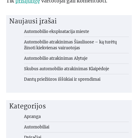
Tik
prisijungę
vartotojai gali komentuoti.
Naujausi įrašai
Automobilio eksploatacija mieste
Automobilio atrakinimas Šiauliuose – ką turėtų
žinoti kiekvienas vairuotojas
Automobilio atrakinimas Alytuje
Skubus automobilio atrakinimas Klaipėdoje
Dantų priežiūros iššūkiai ir sprendimai
Kategorijos
Apranga
Automobiliai
Dviračiai