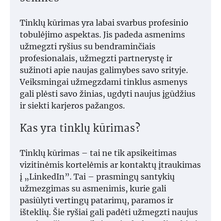
Tinklų kūrimas yra labai svarbus profesinio
tobulėjimo aspektas. Jis padeda asmenims
užmegzti ryšius su bendraminčiais
profesionalais, užmegzti partnerystę ir
sužinoti apie naujas galimybes savo srityje.
Veiksmingai užmegzdami tinklus asmenys
gali plėsti savo žinias, ugdyti naujus įgūdžius
ir siekti karjeros pažangos.
Kas yra tinklų kūrimas?
Tinklų kūrimas – tai ne tik apsikeitimas
vizitinėmis kortelėmis ar kontaktų įtraukimas
į „LinkedIn”. Tai – prasmingų santykių
užmezgimas su asmenimis, kurie gali
pasiūlyti vertingų patarimų, paramos ir
išteklių. Šie ryšiai gali padėti užmegzti naujus