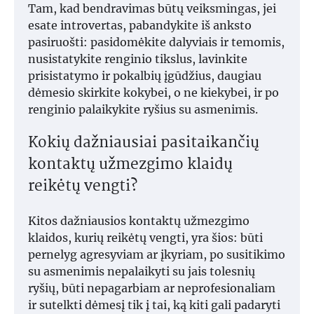
Tam, kad bendravimas būtų veiksmingas, jei
esate introvertas, pabandykite iš anksto
pasiruošti: pasidomėkite dalyviais ir temomis,
nusistatykite renginio tikslus, lavinkite
prisistatymo ir pokalbių įgūdžius, daugiau
dėmesio skirkite kokybei, o ne kiekybei, ir po
renginio palaikykite ryšius su asmenimis.
Kokių dažniausiai pasitaikančių
kontaktų užmezgimo klaidų
reikėtų vengti?
Kitos dažniausios kontaktų užmezgimo
klaidos, kurių reikėtų vengti, yra šios: būti
pernelyg agresyviam ar įkyriam, po susitikimo
su asmenimis nepalaikyti su jais tolesnių
ryšių, būti nepagarbiam ar neprofesionaliam
ir sutelkti dėmesį tik į tai, ką kiti gali padaryti