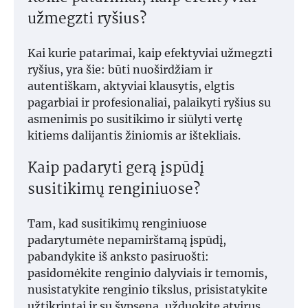
užmegzti ryšius?
Kai kurie patarimai, kaip efektyviai užmegzti
ryšius, yra šie: būti nuoširdžiam ir
autentiškam, aktyviai klausytis, elgtis
pagarbiai ir profesionaliai, palaikyti ryšius su
asmenimis po susitikimo ir siūlyti vertę
kitiems dalijantis žiniomis ar ištekliais.
Kaip padaryti gerą įspūdį
susitikimų renginiuose?
Tam, kad susitikimų renginiuose
padarytumėte nepamirštamą įspūdį,
pabandykite iš anksto pasiruošti:
pasidomėkite renginio dalyviais ir temomis,
nusistatykite renginio tikslus, prisistatykite
užtikrintai ir su šypsena, užduokite atvirus