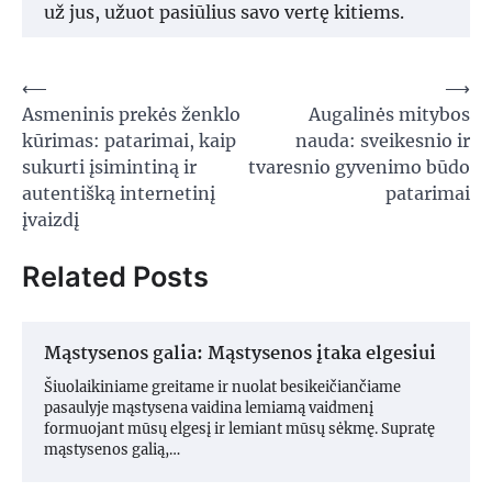
už jus, užuot pasiūlius savo vertę kitiems.
Navigacija
⟵
⟶
Asmeninis prekės ženklo
Augalinės mitybos
tarp
kūrimas: patarimai, kaip
nauda: sveikesnio ir
įrašų
sukurti įsimintiną ir
tvaresnio gyvenimo būdo
autentišką internetinį
patarimai
įvaizdį
Related Posts
Mąstysenos galia: Mąstysenos įtaka elgesiui
Šiuolaikiniame greitame ir nuolat besikeičiančiame
pasaulyje mąstysena vaidina lemiamą vaidmenį
formuojant mūsų elgesį ir lemiant mūsų sėkmę. Supratę
mąstysenos galią,…