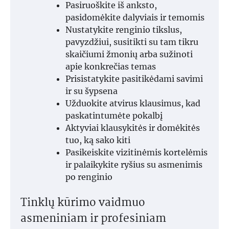
Pasiruoškite iš anksto,
pasidomėkite dalyviais ir temomis
Nustatykite renginio tikslus,
pavyzdžiui, susitikti su tam tikru
skaičiumi žmonių arba sužinoti
apie konkrečias temas
Prisistatykite pasitikėdami savimi
ir su šypsena
Užduokite atvirus klausimus, kad
paskatintumėte pokalbį
Aktyviai klausykitės ir domėkitės
tuo, ką sako kiti
Pasikeiskite vizitinėmis kortelėmis
ir palaikykite ryšius su asmenimis
po renginio
Tinklų kūrimo vaidmuo
asmeniniam ir profesiniam