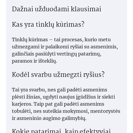
Dažnai užduodami klausimai
Kas yra tinklų kūrimas?
Tinklų kūrimas – tai procesas, kurio metu
užmezgami ir palaikomi ryšiai su asmenimis,
galinčiais pasiūlyti vertingų patarimų,
paramos ir išteklių.
Kodėl svarbu užmegzti ryšius?
Tai yra svarbu, nes gali padėti asmenims
plėsti žinias, ugdyti naujus įgūdžius ir siekti
karjeros. Taip pat gali padėti asmenims
tobulėti, nes suteikia mokymosi, mentorystės
ir asmeninio augimo galimybių.
Kokie patarimai, kaip efektyviai