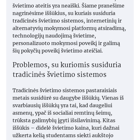
švietimo ateitis yra neaiški. Šiame pranešime
nagrinėsime iššūkius, su kuriais susiduria
tradicinės švietimo sistemos, internetinių ir
alternatyvių mokymosi platformų atsiradimą,
technologijų naudojimą švietime,
personalizuoto mokymosi poveikį ir galimą
šių pokyčių poveikį švietimo ateičiai.
Problemos, su kuriomis susiduria
tradicinės švietimo sistemos
Tradicinės švietimo sistemos pastaraisiais
metais susidūrė su daugybe iššūkių. Vienas iš
svarbiausių iššūkių yra tai, kad daugeliui
asmenų, ypač iš socialiai remtinų šeimų,
trūksta galimybių įgyti išsilavinimą. Kitas
iššūkis – didelė švietimo kaina, kuri dažnai
užkerta kelią studentams siekti aukštojo