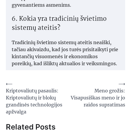
gyvenantiems asmenims.
6. Kokia yra tradicinių švietimo
sistemų ateitis?
Tradicinių švietimo sistemų ateitis neaiški,
tačiau akivaizdu, kad jos turės prisitaikyti prie
kintančių visuomenės ir ekonomikos
poreikių, kad išliktų aktualios ir veiksmingos.
Navigacija
⟵
⟶
Kriptovaliutų pasaulis:
Meno grožis:
tarp
Kriptovaliutų ir blokų
Visapusiškas meno ir jo
įrašų
grandinės technologijos
raidos supratimas
apžvalga
Related Posts