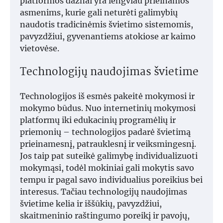
platformos dažnai yra lengviau prieinamos
asmenims, kurie gali neturėti galimybių
naudotis tradicinėmis švietimo sistemomis,
pavyzdžiui, gyvenantiems atokiose ar kaimo
vietovėse.
Technologijų naudojimas švietime
Technologijos iš esmės pakeitė mokymosi ir
mokymo būdus. Nuo internetinių mokymosi
platformų iki edukacinių programėlių ir
priemonių – technologijos padarė švietimą
prieinamesnį, patrauklesnį ir veiksmingesnį.
Jos taip pat suteikė galimybę individualizuoti
mokymąsi, todėl mokiniai gali mokytis savo
tempu ir pagal savo individualius poreikius bei
interesus. Tačiau technologijų naudojimas
švietime kelia ir iššūkių, pavyzdžiui,
skaitmeninio raštingumo poreikį ir pavojų,