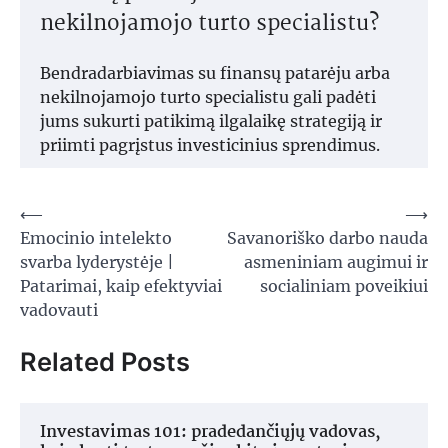
nekilnojamojo turto specialistu?
Bendradarbiavimas su finansų patarėju arba
nekilnojamojo turto specialistu gali padėti
jums sukurti patikimą ilgalaikę strategiją ir
priimti pagrįstus investicinius sprendimus.
Navigacija
⟵
⟶
Emocinio intelekto
Savanoriško darbo nauda
tarp
svarba lyderystėje |
asmeniniam augimui ir
įrašų
Patarimai, kaip efektyviai
socialiniam poveikiui
vadovauti
Related Posts
Investavimas 101: pradedančiųjų vadovas,