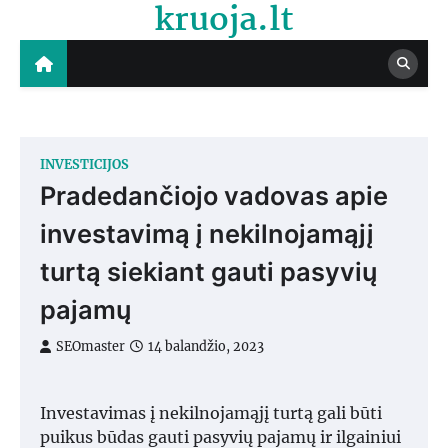
kruoja.lt
Skip
to
content
INVESTICIJOS
Pradedančiojo vadovas apie
investavimą į nekilnojamąjį
turtą siekiant gauti pasyvių
pajamų
SEOmaster
14 balandžio, 2023
Investavimas į nekilnojamąjį turtą gali būti
puikus būdas gauti pasyvių pajamų ir ilgainiui