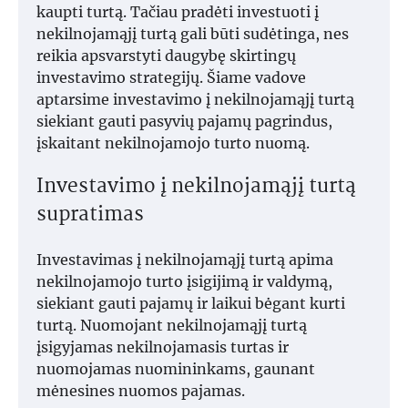
kaupti turtą. Tačiau pradėti investuoti į
nekilnojamąjį turtą gali būti sudėtinga, nes
reikia apsvarstyti daugybę skirtingų
investavimo strategijų. Šiame vadove
aptarsime investavimo į nekilnojamąjį turtą
siekiant gauti pasyvių pajamų pagrindus,
įskaitant nekilnojamojo turto nuomą.
Investavimo į nekilnojamąjį turtą
supratimas
Investavimas į nekilnojamąjį turtą apima
nekilnojamojo turto įsigijimą ir valdymą,
siekiant gauti pajamų ir laikui bėgant kurti
turtą. Nuomojant nekilnojamąjį turtą
įsigyjamas nekilnojamasis turtas ir
nuomojamas nuomininkams, gaunant
mėnesines nuomos pajamas.