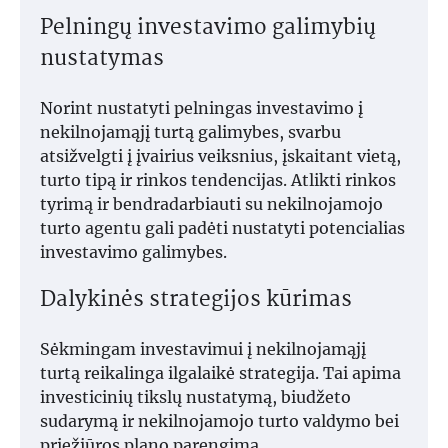
Pelningų investavimo galimybių
nustatymas
Norint nustatyti pelningas investavimo į
nekilnojamąjį turtą galimybes, svarbu
atsižvelgti į įvairius veiksnius, įskaitant vietą,
turto tipą ir rinkos tendencijas. Atlikti rinkos
tyrimą ir bendradarbiauti su nekilnojamojo
turto agentu gali padėti nustatyti potencialias
investavimo galimybes.
Dalykinės strategijos kūrimas
Sėkmingam investavimui į nekilnojamąjį
turtą reikalinga ilgalaikė strategija. Tai apima
investicinių tikslų nustatymą, biudžeto
sudarymą ir nekilnojamojo turto valdymo bei
priežiūros plano parengimą.