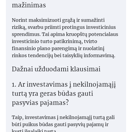
mažinimas
Norint maksimizuoti grąžą ir sumažinti
riziką, svarbu priimti protingus investicinius
sprendimus. Tai apima kruopštų potencialaus
investicinio turto patikrinimą, tvirto
finansinio plano parengimą ir nuolatinį
rinkos tendencijų bei taisyklių informavimą.
Dažnai užduodami klausimai
1. Ar investavimas į nekilnojamąjį
turtą yra geras būdas gauti
pasyvias pajamas?
Taip, investavimas į nekilnojamąjį turtą gali
būti puikus būdas gauti pasyvių pajamų ir
kurti ilgalaikį turtą.