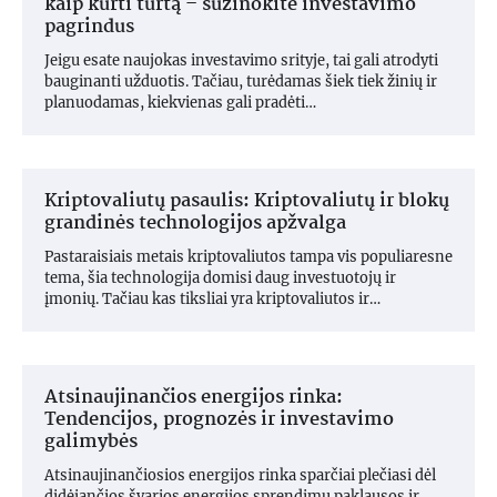
kaip kurti turtą – sužinokite investavimo
pagrindus
Jeigu esate naujokas investavimo srityje, tai gali atrodyti
bauginanti užduotis. Tačiau, turėdamas šiek tiek žinių ir
planuodamas, kiekvienas gali pradėti…
Kriptovaliutų pasaulis: Kriptovaliutų ir blokų
grandinės technologijos apžvalga
Pastaraisiais metais kriptovaliutos tampa vis populiaresne
tema, šia technologija domisi daug investuotojų ir
įmonių. Tačiau kas tiksliai yra kriptovaliutos ir…
Atsinaujinančios energijos rinka:
Tendencijos, prognozės ir investavimo
galimybės
Atsinaujinančiosios energijos rinka sparčiai plečiasi dėl
didėjančios švarios energijos sprendimų paklausos ir